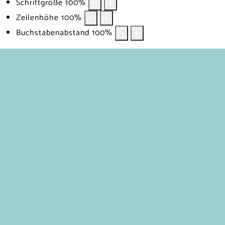
Schriftgröße
100
%
Zeilenhöhe
100
%
Buchstabenabstand
100
%