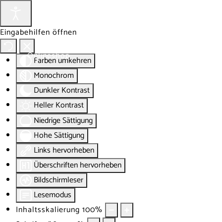
Eingabehilfen öffnen
Onlineshop
Blog
Über
Farben umkehren
Monochrom
Dunkler Kontrast
Heller Kontrast
Niedrige Sättigung
Hohe Sättigung
Links hervorheben
Überschriften hervorheben
Bildschirmleser
Lesemodus
Inhaltsskalierung
100
%