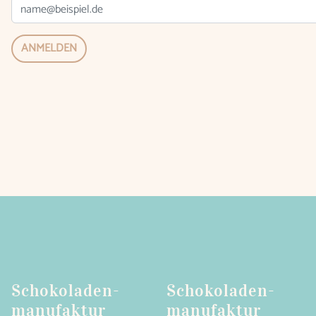
ANMELDEN
Schokoladen­
Schokoladen­
manufaktur
manufaktur