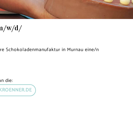
m/w/d/
ere Schokoladenmanufaktur in Murnau eine/n
n die:
KROENNER.DE