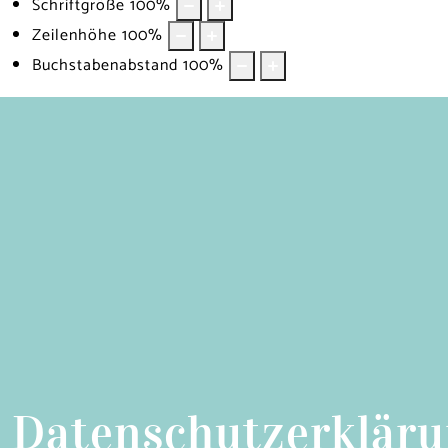
Schriftgröße
100
%
Zeilenhöhe
100
%
Buchstabenabstand
100
%
Datenschutzerklär