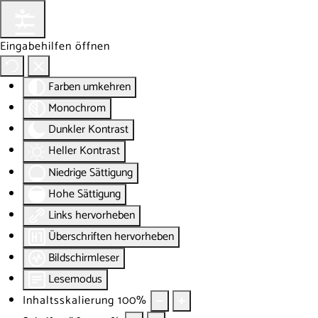
Eingabehilfen öffnen
Farben umkehren
Monochrom
Dunkler Kontrast
Heller Kontrast
Niedrige Sättigung
Hohe Sättigung
Links hervorheben
Überschriften hervorheben
Bildschirmleser
Lesemodus
Inhaltsskalierung
100
%