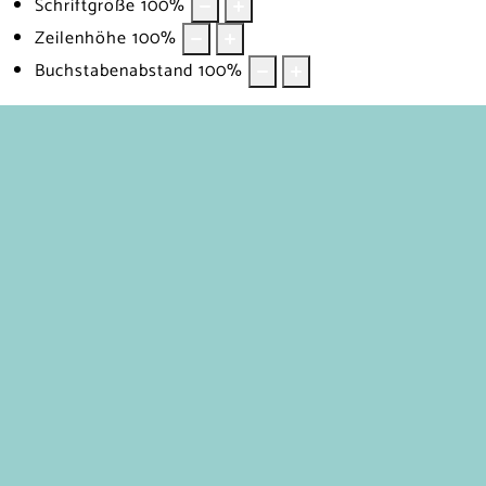
Schriftgröße
100
%
Zeilenhöhe
100
%
Buchstabenabstand
100
%