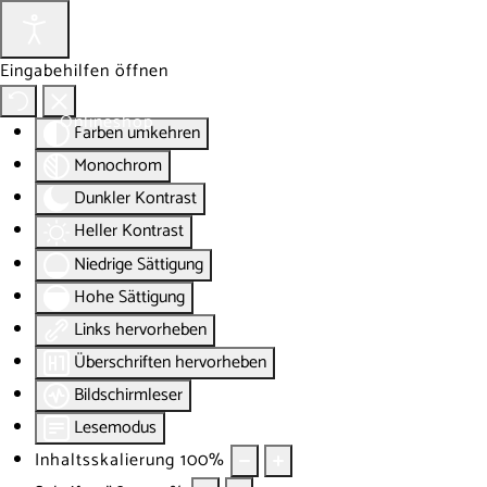
Eingabehilfen öffnen
Onlineshop
Blog
Über
Farben umkehren
Monochrom
Dunkler Kontrast
Heller Kontrast
Niedrige Sättigung
Hohe Sättigung
Links hervorheben
Überschriften hervorheben
Bildschirmleser
Lesemodus
Inhaltsskalierung
100
%