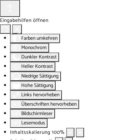
Eingabehilfen öffnen
Onlineshop
Blog
Über
Farben umkehren
Monochrom
Dunkler Kontrast
Heller Kontrast
Niedrige Sättigung
Hohe Sättigung
Links hervorheben
Überschriften hervorheben
Bildschirmleser
Lesemodus
Inhaltsskalierung
100
%