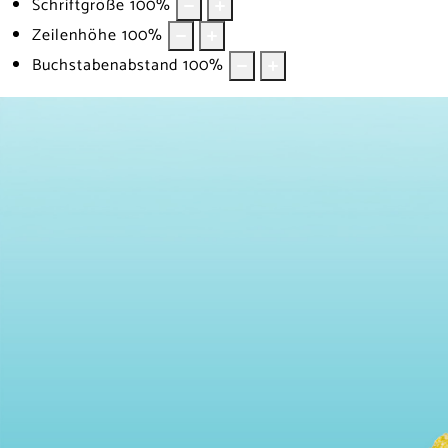
Schriftgröße
100
%
Zeilenhöhe
100
%
Buchstabenabstand
100
%