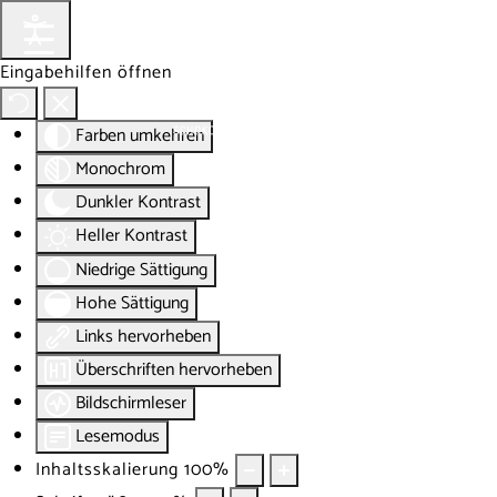
Eingabehilfen öffnen
Farben umkehren
Monochrom
Dunkler Kontrast
Heller Kontrast
Niedrige Sättigung
Hohe Sättigung
Links hervorheben
Überschriften hervorheben
Bildschirmleser
Lesemodus
Inhaltsskalierung
100
%