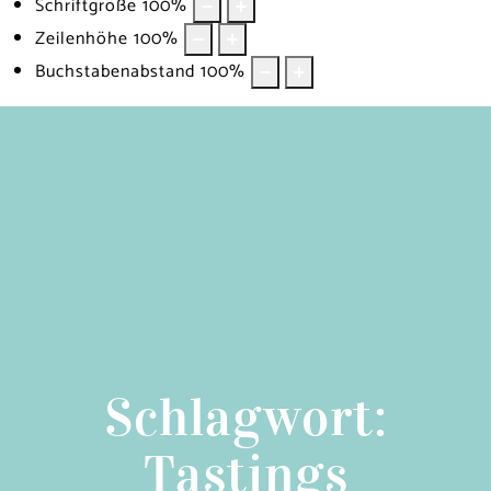
Schriftgröße
100
%
Zeilenhöhe
100
%
Buchstabenabstand
100
%
Schlagwort:
Tastings