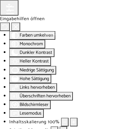
Eingabehilfen öffnen
Farben umkehren
Monochrom
Dunkler Kontrast
Heller Kontrast
Niedrige Sättigung
Hohe Sättigung
Links hervorheben
Überschriften hervorheben
Bildschirmleser
Lesemodus
Inhaltsskalierung
100
%