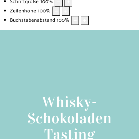
Schriftgröße
100
%
Zeilenhöhe
100
%
Buchstabenabstand
100
%
Whisky-
Schokoladen
Tasting