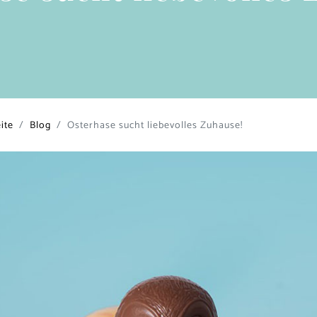
ite
Blog
Osterhase sucht liebevolles Zuhause!