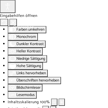
Eingabehilfen öffnen
Onlineshop
Blog
Über
Farben umkehren
Monochrom
Dunkler Kontrast
Heller Kontrast
Niedrige Sättigung
Hohe Sättigung
Links hervorheben
Überschriften hervorheben
Bildschirmleser
Lesemodus
Inhaltsskalierung
100
%