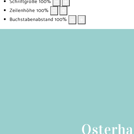
Schriftgröße
100
%
Zeilenhöhe
100
%
Buchstabenabstand
100
%
Osterha