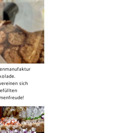
adenmanufaktur
kolade.
vereinen sich
efüllten
umenfreude!