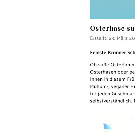
Osterhase su
Details
Erstellt: 23. März 2
Feinste Krönner Sc
Ob süße Osterlämme
Osterhasen oder per
Ihnen in diesem Frü
Muhum-, veganer Him
für jeden Geschmac
selbstverständlich. 