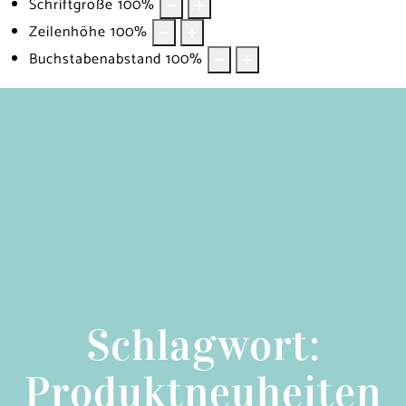
Schriftgröße
100
%
Zeilenhöhe
100
%
Buchstabenabstand
100
%
Schlagwort:
Produktneuheiten