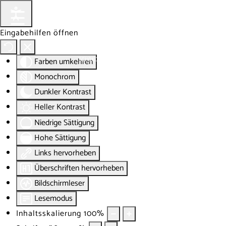
Eingabehilfen öffnen
Farben umkehren
Monochrom
Dunkler Kontrast
Heller Kontrast
Niedrige Sättigung
Hohe Sättigung
Links hervorheben
Überschriften hervorheben
Bildschirmleser
Lesemodus
Inhaltsskalierung
100
%