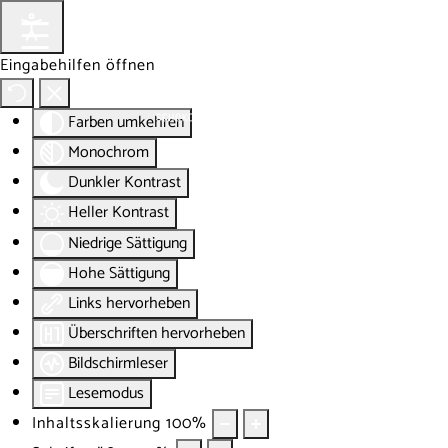
Eingabehilfen öffnen
Farben umkehren
Monochrom
Dunkler Kontrast
Heller Kontrast
Niedrige Sättigung
Hohe Sättigung
Links hervorheben
Überschriften hervorheben
Bildschirmleser
Lesemodus
Inhaltsskalierung
100
%