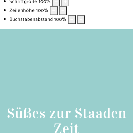
Schriftgröße
100
%
Zeilenhöhe
100
%
Buchstabenabstand
100
%
Süßes zur Staaden
Zeit