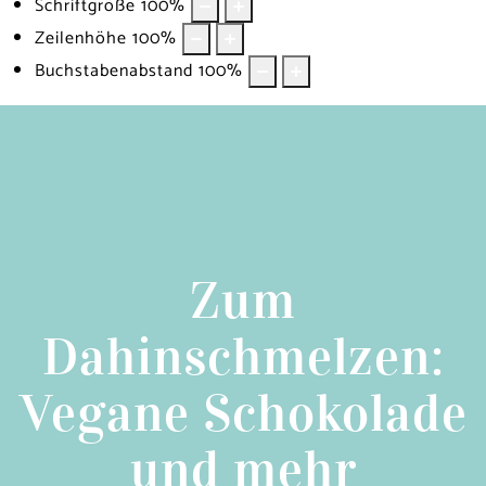
Schriftgröße
100
%
Zeilenhöhe
100
%
Buchstabenabstand
100
%
Zum
Dahinschmelzen:
Vegane Schokolade
und mehr