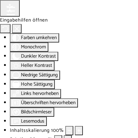
Eingabehilfen öffnen
Farben umkehren
Monochrom
Dunkler Kontrast
Heller Kontrast
Niedrige Sättigung
Hohe Sättigung
Links hervorheben
Überschriften hervorheben
Bildschirmleser
Lesemodus
Inhaltsskalierung
100
%