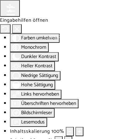
Eingabehilfen öffnen
Farben umkehren
Monochrom
Dunkler Kontrast
Heller Kontrast
Niedrige Sättigung
Hohe Sättigung
Links hervorheben
Überschriften hervorheben
Bildschirmleser
Lesemodus
Inhaltsskalierung
100
%