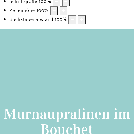
Schriftgröße
100
%
Zeilenhöhe
100
%
Buchstabenabstand
100
%
Murnaupralinen im
Bouchet