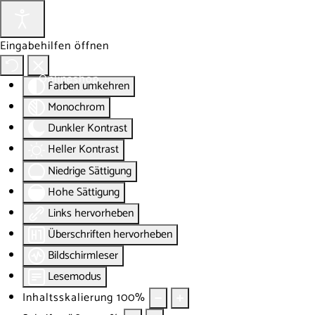
Eingabehilfen öffnen
Onlineshop
Blog
Über
Farben umkehren
Monochrom
Dunkler Kontrast
Heller Kontrast
Niedrige Sättigung
Hohe Sättigung
Links hervorheben
Überschriften hervorheben
Bildschirmleser
Lesemodus
Inhaltsskalierung
100
%