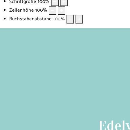
Schriftgröße
100
%
Zeilenhöhe
100
%
Buchstabenabstand
100
%
Edel