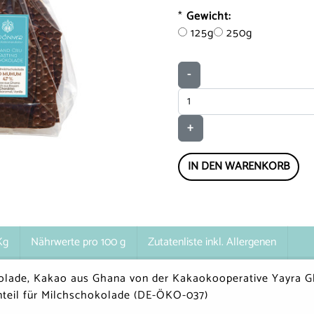
*
Gewicht:
125g
250g
-
+
IN DEN WARENKORB
Kg
Nährwerte pro 100 g
Zutatenliste inkl. Allergenen
olade, Kakao aus Ghana von der Kakaokooperative Yayra Gl
teil für Milchschokolade (DE-ÖKO-037)