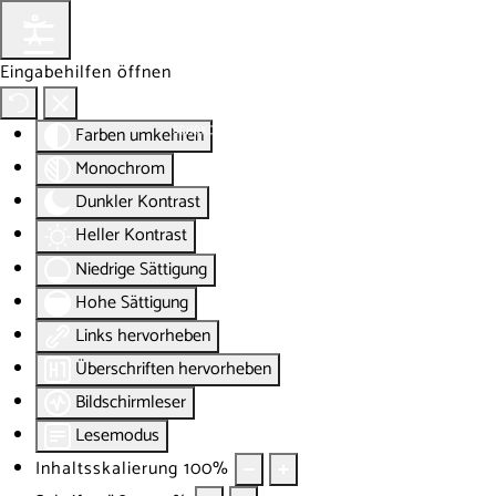
Eingabehilfen öffnen
Farben umkehren
Monochrom
Dunkler Kontrast
Heller Kontrast
Niedrige Sättigung
Hohe Sättigung
Links hervorheben
Überschriften hervorheben
Bildschirmleser
Lesemodus
Inhaltsskalierung
100
%