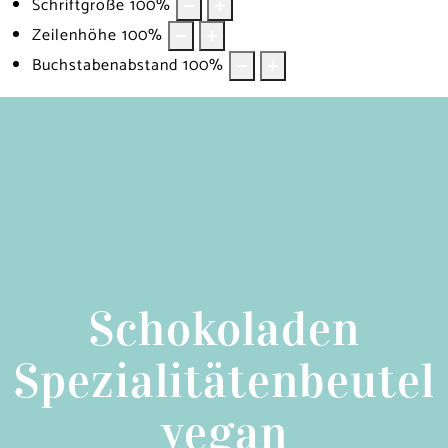
Schriftgröße
100
%
Zeilenhöhe
100
%
Buchstabenabstand
100
%
Schokoladen
Spezialitätenbeutel
vegan