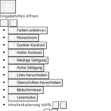
Eingabehilfen öffnen
Farben umkehren
Monochrom
Dunkler Kontrast
Heller Kontrast
Niedrige Sättigung
Hohe Sättigung
Links hervorheben
Überschriften hervorheben
Bildschirmleser
Lesemodus
Inhaltsskalierung
100
%