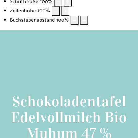
Schriftgröße
100
%
Zeilenhöhe
100
%
Buchstabenabstand
100
%
Schokoladentafel
Edelvollmilch Bio
Muhum 47 %