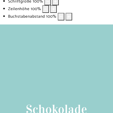
Schriftgröße
100
%
Zeilenhöhe
100
%
Buchstabenabstand
100
%
Schokolade