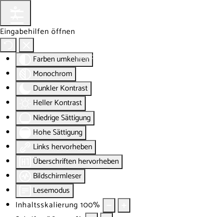
Eingabehilfen öffnen
Farben umkehren
Monochrom
Dunkler Kontrast
Heller Kontrast
Niedrige Sättigung
Hohe Sättigung
Links hervorheben
Überschriften hervorheben
Bildschirmleser
Lesemodus
Inhaltsskalierung
100
%